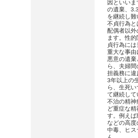
因といいま
の遺棄、3.
を継続し難
不貞行為と
配偶者以外
ます。性的
貞行為には
重大な事由
悪意の遺棄
ら、夫婦間
担義務に違
3年以上の
ら、生死い
て継続して
不治の精神
ど重症な精
す。例えば
などの高度
中毒、ヒス
ん。