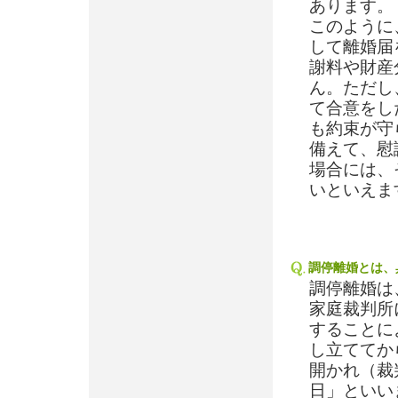
あります。
このように
して離婚届
謝料や財産
ん。ただし
て合意をし
も約束が守
備えて、慰
場合には、
いといえま
調停離婚とは、
調停離婚は
家庭裁判所
することに
し立ててか
開かれ（裁
日」といい