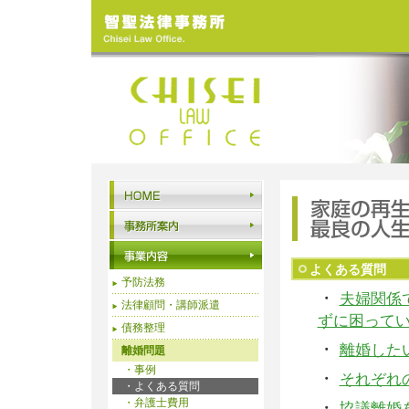
よくある質問
予防法務
・
夫婦関係
法律顧問・講師派遣
ずに困って
債務整理
・
離婚した
離婚問題
・
事例
・
それぞれ
・よくある質問
・
弁護士費用
・
協議離婚