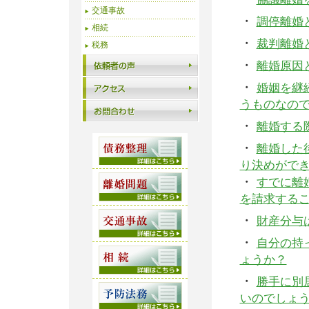
交通事故
・
調停離婚
相続
・
裁判離婚
税務
・
離婚原因
・
婚姻を継
うものなの
・
離婚する
・
離婚した
り決めがで
・
すでに離
を請求する
・
財産分与
・
自分の持
ょうか？
・
勝手に別
いのでしょ