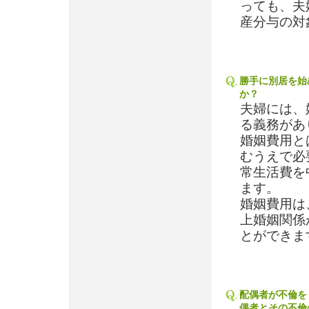
っても、夫
産分与の対
勝手に別居を始
か？
夫婦には、
る義務があ
婚姻費用と
むうえで必
常生活費を
ます。
婚姻費用は
上婚姻関係
とができま
配偶者が不倫を
偶者とその不倫